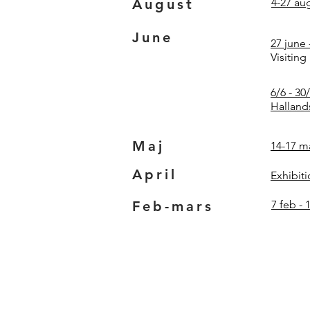
August
4-27 au
June
27 june 
Visiting
6/6 - 30
Halland
Maj
14-17 m
April
Exhibit
Feb-mars
7 feb -