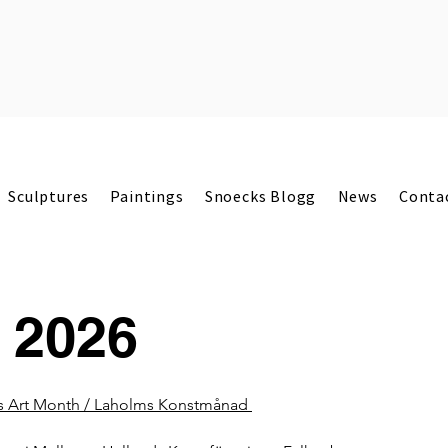
Sculptures
Paintings
Snoecks Blogg
News
Conta
2026
s Art Month / Laholms Konstmånad