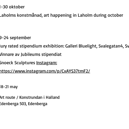
1-30 oktober
Laholms konstmånad, art happening in Laholm during october
9-24 september
Jury rated stipendium exhibition: Galleri Bluelight, Svalegatan4, S
Vinnare av Jubileums stipendiat
Snoeck Sculptures
Instagram:
https://www.instagram.com/p/CxAYS37tmF2/
1
8-21 ma
y
Art route / Konstrundan i Halland
Edenberga 503, Edenberga