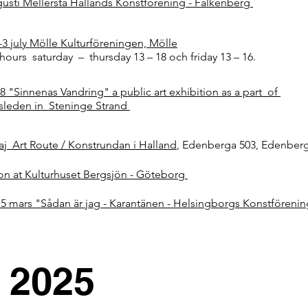
gusti Mellersta Hallands Konstförening - Falkenberg
-3 july Mölle Kulturföreningen, Mölle
 hours saturday – thursday 13 – 18 och friday 13 – 16.
/8 "Sinnenas Vandring" a public art exhibition as a part of
sleden in Steninge Strand
aj Art Route / Konstrundan i Halland
, Edenberga 503, Edenber
ion at Kulturhuset Bergsjön - Göteborg
 15 mars "Sådan är jag - Karantänen - Helsingborgs Konstföreni
2025