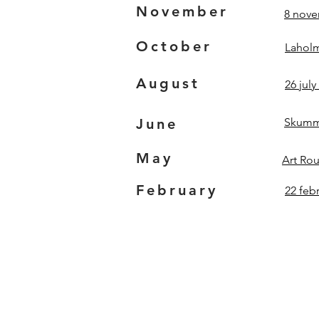
November
8 nove
October
Lahol
August
26 jul
June
Skumm
May
Art Rou
February
22 feb